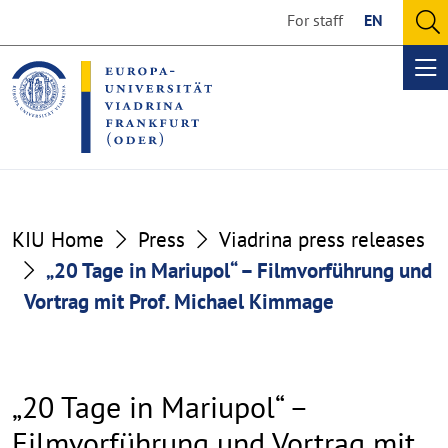
Go
Go
For staff
EN
to
to
O
the
the
se
Op
content
footer
me
section
section
KIU Home
Press
Viadrina press releases
„20 Tage in Mariupol“ – Filmvorführung und
Vortrag mit Prof. Michael Kimmage
„20 Tage in Mariupol“ –
Filmvorführung und Vortrag mit